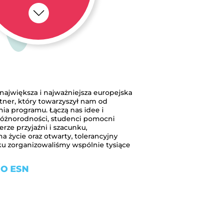
ajwiększa i najważniejsza europejska
rtner, który towarzyszył nam od
a programu. Łączą nas idee i
 różnorodności, studenci pomocni
ze przyjaźni i szacunku,
 życie oraz otwarty, tolerancyjny
ku zorganizowaliśmy wspólnie tysiące
 O ESN