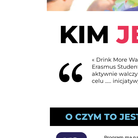
KIM
J
« Drink More Wa
Erasmus Student
aktywnie walczy
celu ….. inicjaty
O CZYM TO JES
Program ma na 