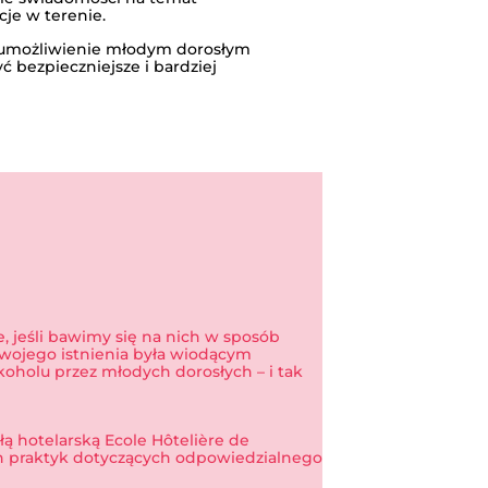
je w terenie.
 umożliwienie młodym dorosłym
 bezpieczniejsze i bardziej
sze, jeśli bawimy się na nich w sposób
wojego istnienia była wiodącym
2015-2017
holu przez młodych dorosłych – i tak
łą hotelarską Ecole Hôtelière de
h praktyk dotyczących odpowiedzialnego