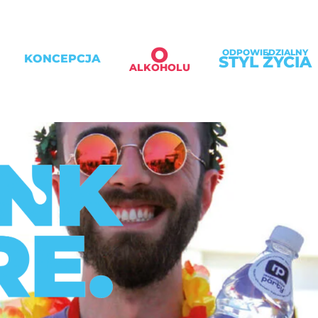
O
ODPOWIEDZIALNY
KONCEPCJA
STYL ŻYCIA
ALKOHOLU