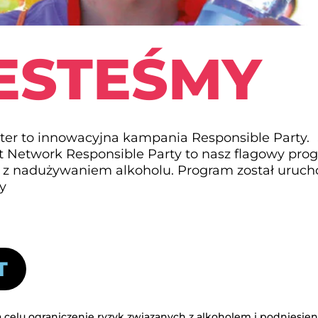
ESTEŚMY
ter to innowacyjna kampania Responsible Party.
 Network Responsible Party to nasz flagowy progr
 z nadużywaniem alkoholu. Program został uruch
wy
T
celu ograniczenie ryzyk związanych z alkoholem i podniesie