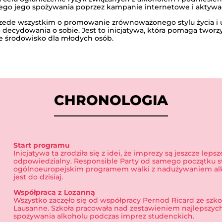
go jego spożywania poprzez kampanie internetowe i aktywac
zede wszystkim o promowanie zrównoważonego stylu życia i
decydowania o sobie. Jest to inicjatywa, która pomaga tworzyć
e środowisko dla młodych osób.
CHRONOLOGIA
Start programu
Inicjatywa ta zrodziła się z idei, że imprezy są jeszcze lep
odpowiedzialny. Responsible Party od samego początku s
2010
2012
ogólnoeuropejskim programem walki z nadużywaniem alko
jest do dzisiaj.
Współpraca z Lozanną
Wszystko zaczęło się od współpracy Pernod Ricard ze szko
Lausanne. Szkoła pracowała nad zestawieniem najlepszyc
spożywania alkoholu podczas imprez studenckich.