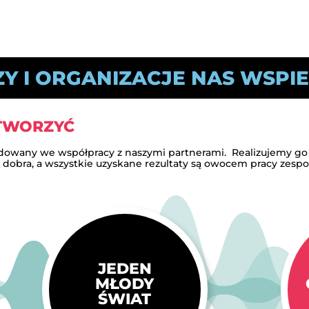
ZY I ORGANIZACJE NAS WSPI
ŁTWORZYĆ
budowany we współpracy z naszymi partnerami. Realizujemy g
 dobra, a wszystkie uzyskane rezultaty są owocem pracy zespo
JEDEN
MŁODY
ŚWIAT