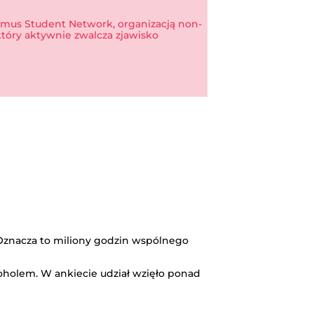
smus Student Network, organizacją non-
który aktywnie zwalcza zjawisko
 Oznacza to miliony godzin wspólnego
oholem. W ankiecie udział wzięło ponad